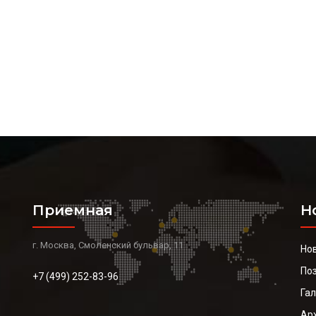
Приемная
Н
г. Москва, Смоленский бульвар, 11
Но
По
+7 (499) 252-83-96
Га
Ар