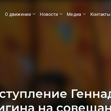
О движении
Новости
Медиа
Контакты
ступление Генна
игина на совещан