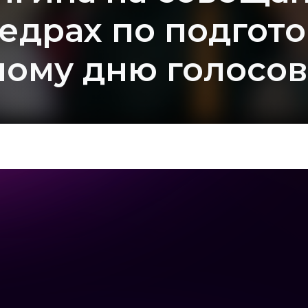
едрах по подгото
ому дню голосо