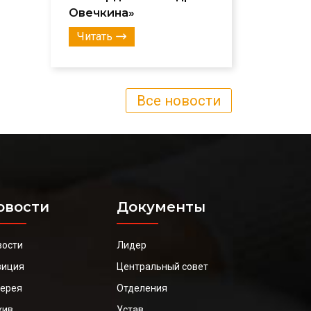
Овечкина»
Читать
Все новости
овости
Документы
вости
Лидер
зиция
Центральный совет
лерея
Отделения
хив
Устав