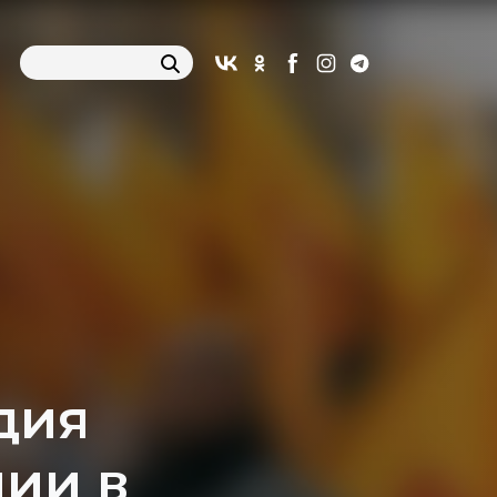
дия
ии в