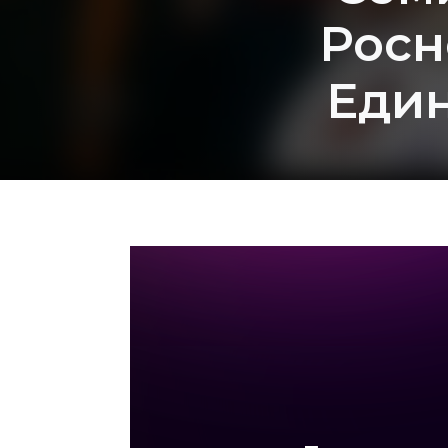
Росн
Един