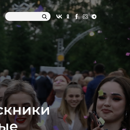
скники
ные