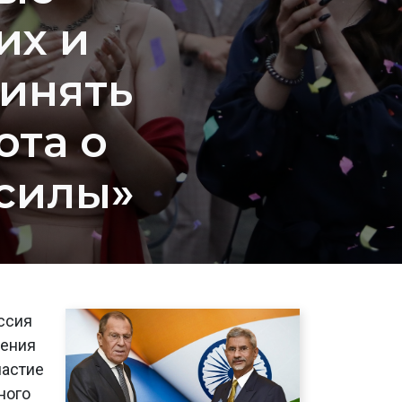
их и
инять
ота о
 силы»
ссия
жения
частие
ного