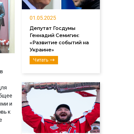
01.05.2025
Депутат Госдумы
Геннадий Семигин:
«Развитие событий на
Украине»
Читать
 в
для
общее
ыми и
вь к
е