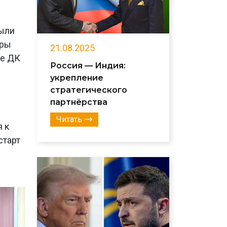
были
уры
21.08.2025
ле ДК
Россия — Индия:
укрепление
стратегического
партнёрства
Читать
я к
старт