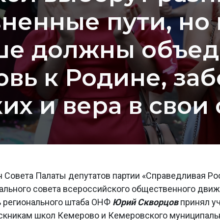
ненные пути, но 
ше должны объед
вь к Родине, заб
их и вера в свои
н Совета Палаты депутатов партии «Справедливая Ро
ального совета всероссийского общественного дви
 регионального штаба ОНФ
Юрий Скворцов
принял у
ускникам школ Кемерово и Кемеровского муниципаль