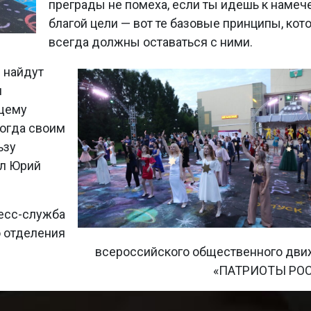
преграды не помеха, если ты идешь к намеч
благой цели — вот те базовые принципы, кот
всегда должны оставаться с ними.
и найдут
я
ящему
когда своим
ьзу
ил Юрий
есс-служба
 отделения
всероссийского общественного дв
«ПАТРИОТЫ РО