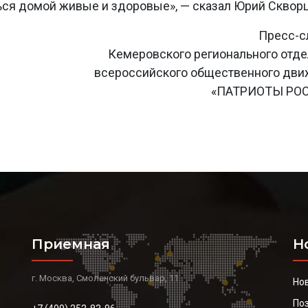
ться домой живые и здоровые», — сказал Юрий Скворц
Пресс-с
Кемеровского регионального отд
всероссийского общественного дв
«ПАТРИОТЫ РО
Приемная
Н
г. Москва, Смоленский бульвар, 11
Но
По