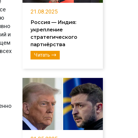
е
Все
21.08.2025
ую
Россия — Индия:
ивно
укрепление
ий и
стратегического
бщем
партнёрства
 всех
Читать
венно