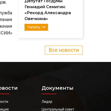
Депутат Госдумы
ов.
Геннадий Семигин:
лужба
«Рекорд Александра
Овечкина»
еления
ижения
Читать
ССИИ»
Все новости
овости
Документы
вости
Лидер
зиция
Центральный совет