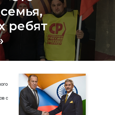
семья,
 ребят
»
ного
ов с