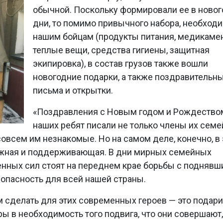
обычной. Поскольку формировали ее в ново
дни, то помимо привычного набора, необход
нашим бойцам (продукты питания, медикаме
теплые вещи, средства гигиены, защитная
экипировка), в состав грузов также вошли
новогодние подарки, а также поздравительн
письма и открытки.
«Поздравления с Новым годом и Рождество
наших ребят писали не только члены их семей
совсем им незнакомые. Но на самом деле, конечно, в 
ужная и поддерживающая. В дни мирных семейных
нных сил стоят на переднем крае борьбы с подняв
опасность для всей нашей страны.
м сделать для этих современных героев — это подари
ры в необходимость того подвига, что они совершают,