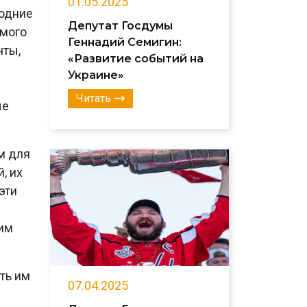
01.05.2025
годние
Депутат Госдумы
имого
Геннадий Семигин:
нты,
«Развитие событий на
Украине»
Читать
ые
м для
, их
эти
шим
ть им
07.04.2025