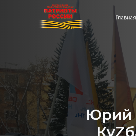
Главная
Юрий 
КуZб