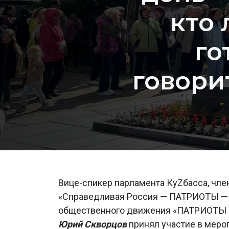
кто 
го
говори
Вице-спикер парламента КуZбасса, чле
«Справедливая Россия — ПАТРИОТЫ — З
общественного движения «ПАТРИОТЫ Р
Юрий Скворцов
принял участие в мер