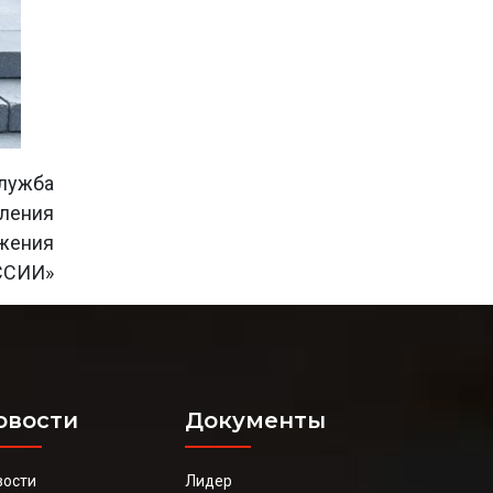
лужба
еления
ижения
ССИИ»
овости
Документы
вости
Лидер