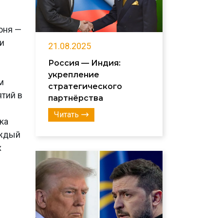
юня —
и
21.08.2025
Россия — Индия:
укрепление
м
стратегического
ятий в
партнёрства
Читать
ка
аждый
х