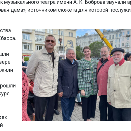
 музыкального театра имени А. К. Боброва звучали а
овая дама», источником сюжета для которой послужи
ества
Zбасса.
ошли
квере
ожили
прошли
курс
рех
ый