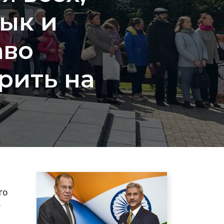
зык и
аво
рить на
го
Ф