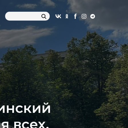
инский
я всех,