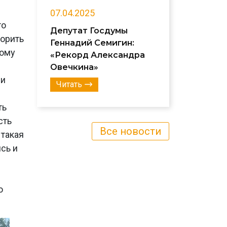
07.04.2025
то
Депутат Госдумы
ворить
Геннадий Семигин:
ному
«Рекорд Александра
Овечкина»
ми
Читать
ть
сть
Все новости
 такая
сь и
о