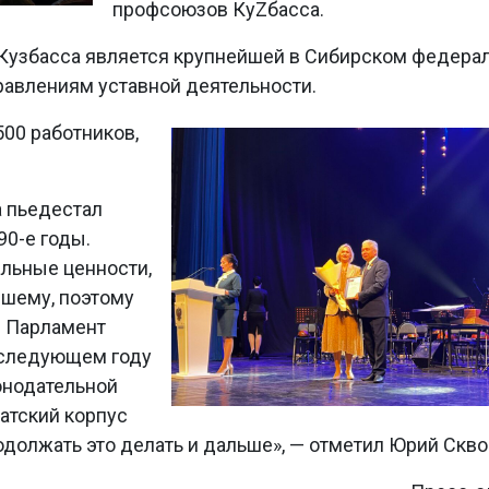
профсоюзов КуZбасса.
Кузбасса является крупнейшей в Сибирском федера
правлениям уставной деятельности.
500 работников,
 пьедестал
90-е годы.
льные ценности,
чшему, поэтому
. Парламент
 следующем году
онодательной
татский корпус
одолжать это делать и дальше», — отметил Юрий Скво