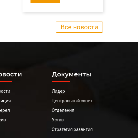
Все новости
овости
Документы
вости
Лидер
зиция
Центральный совет
лерея
Отделения
хив
Устав
Стратегия развития