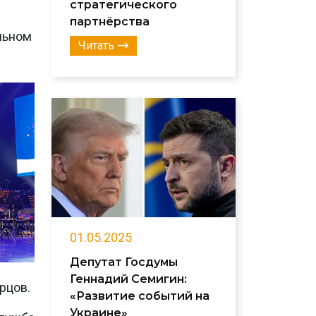
стратегического
партнёрства
льном
Читать
01.05.2025
Депутат Госдумы
Геннадий Семигин:
рцов.
«Развитие событий на
Украине»