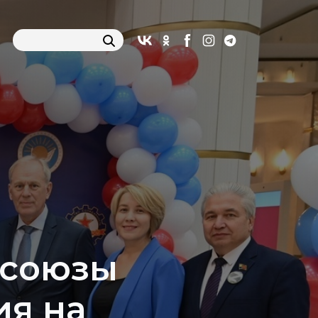
фсоюзы
ия на