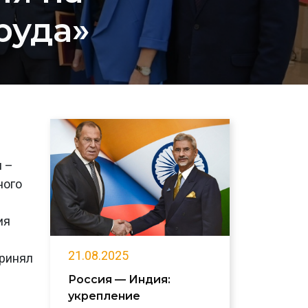
руда»
я –
ного
ия
21.08.2025
ринял
Россия — Индия:
укрепление