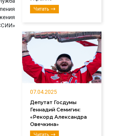
лужба
еления
Читать
ижения
ССИИ»
07.04.2025
Депутат Госдумы
Геннадий Семигин:
«Рекорд Александра
Овечкина»
Читать