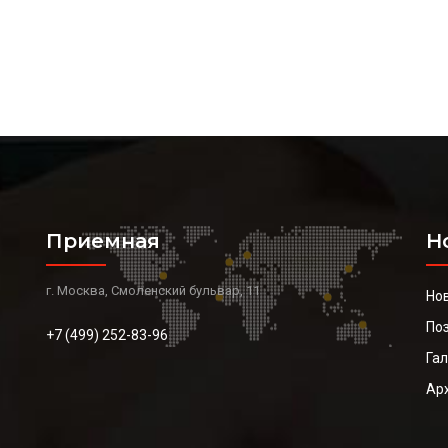
Приемная
Н
г. Москва, Смоленский бульвар, 11
Но
По
+7 (499) 252-83-96
Га
Ар