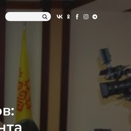
в:
нта