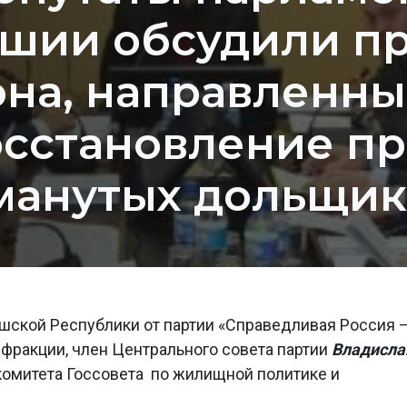
шии обсудили п
она, направленны
осстановление пр
манутых дольщик
шской Республики от партии «Справедливая Россия 
фракции, член Центрального совета партии
Владисла
комитета Госсовета по жилищной политике и