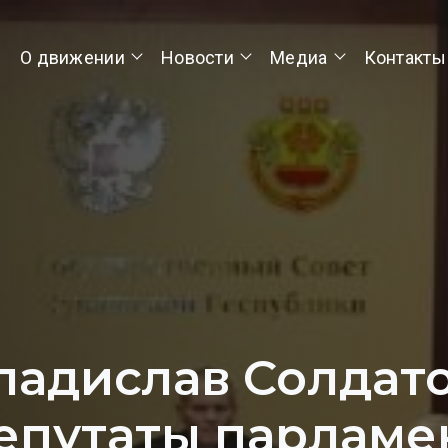
О движении
Новости
Медиа
Контакты
ладислав Солдато
епутаты парламе