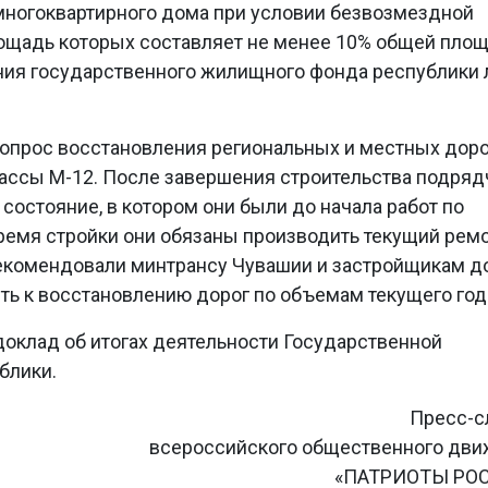
многоквартирного дома при условии безвозмездной
ощадь которых составляет не менее 10% общей пло
ия государственного жилищного фонда республики 
опрос восстановления региональных и местных доро
рассы М-12. После завершения строительства подряд
 состояние, в котором они были до начала работ по
время стройки они обязаны производить текущий рем
екомендовали минтрансу Чувашии и застройщикам д
ть к восстановлению дорог по объемам текущего год
доклад об итогах деятельности Государственной
блики.
Пресс-с
всероссийского общественного дв
«ПАТРИОТЫ РО