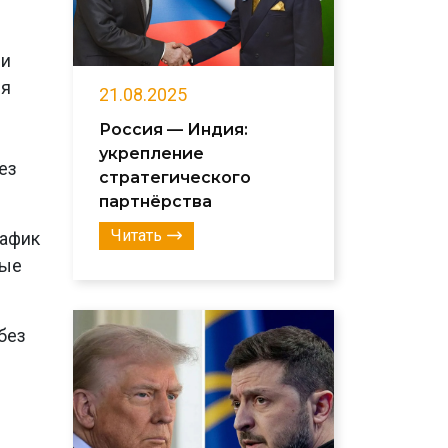
 и
ия
21.08.2025
Россия — Индия:
укрепление
ез
стратегического
партнёрства
Читать
рафик
ные
без