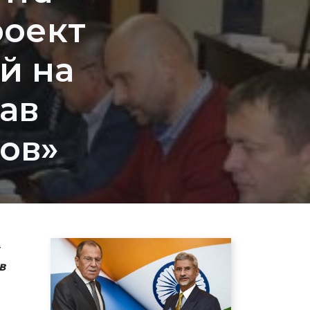
роект
й на
ав
ов»
–
в