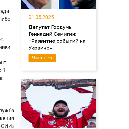
щади
01.05.2025
либо
Депутат Госдумы
Геннадий Семигин:
г,
«Развитие событий на
чики
Украине»
Читать
онт
о 1
а.
лужба
ижения
ССИИ»