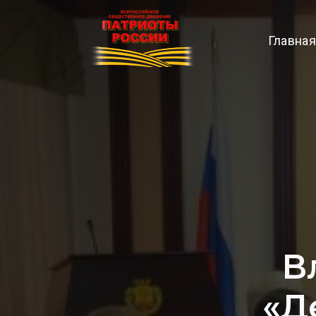
Главная
В
«Д