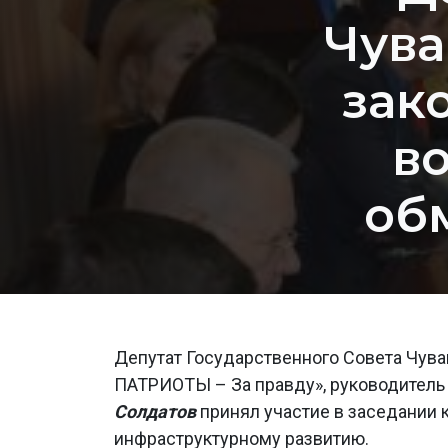
Чува
зак
в
об
Депутат Государственного Совета Чува
ПАТРИОТЫ – За правду», руководитель 
Солдатов
принял участие в заседании 
инфраструктурному развитию.