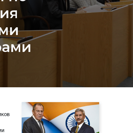
ния
ими
рами
иков
ии