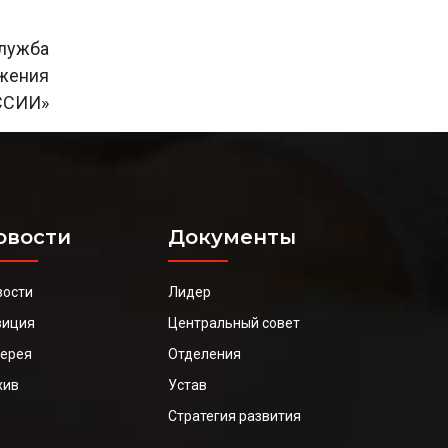
лужба
ижения
ССИИ»
овости
Документы
вости
Лидер
зиция
Центральный совет
лерея
Отделения
хив
Устав
Стратегия развития