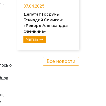
на,
07.04.2025
Депутат Госдумы
Геннадий Семигин:
«Рекорд Александра
Овечкина»
Читать
Все новости
лось о
.
йцов
ы,
ь