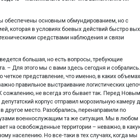
йцы обеспечены основным обмундированием, но с
ей, которая в условиях боевых действий быстро вы
 техническими средствами наблюдения и связи
 ведется большая, но есть вопросы, требующие
а. – Для этого мы с вами здесь сегодня и собрались.
 четкое представление, что именно, в каких объема
 важно правильное выстраивание логистических цепоч
К сожалению, не всегда это бывает так. Перед Новы
ш депутатский корпус отправил морозильную камеру 
 в другое место. Разобрались, перенаправили по
грузами военнослужащим та же ситуация. Мы в любом
ает на освобожденные территории – неважно, в каку
му населению. Но все-таки в тех случаях, когда мы