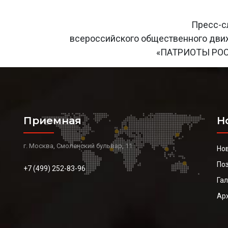
Пресс-с
всероссийского общественного дв
«ПАТРИОТЫ РО
Приемная
Н
г. Москва, Смоленский бульвар, 11
Но
По
+7 (499) 252-83-96
Га
Ар