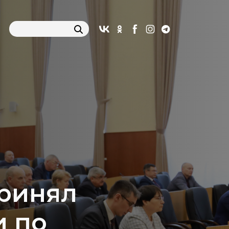
ринял
и по