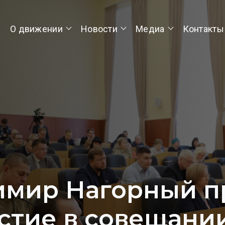
О движении
Новости
Медиа
Контакты
имир Нагорный п
стие в совещани