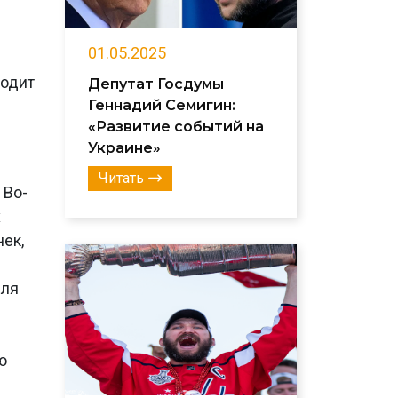
01.05.2025
ходит
Депутат Госдумы
Геннадий Семигин:
«Развитие событий на
Украине»
Читать
 Во-
х
ек,
м
для
ю