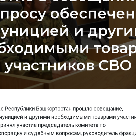
просу обеспече
уницией и друг
бходимыми това
участников СВО
ае Республики Башкортостан прошло совещание,
муницией и другими необходимыми товарами участн
принял участие председатель комитета по
опорядку и судебным вопросам, руководитель фракц