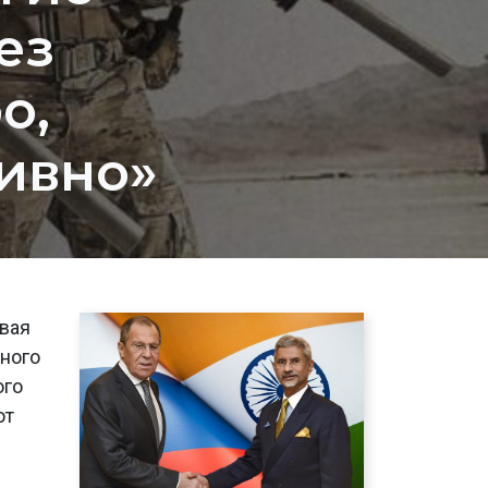
ез
о,
ивно»
ивая
ьного
ого
ют