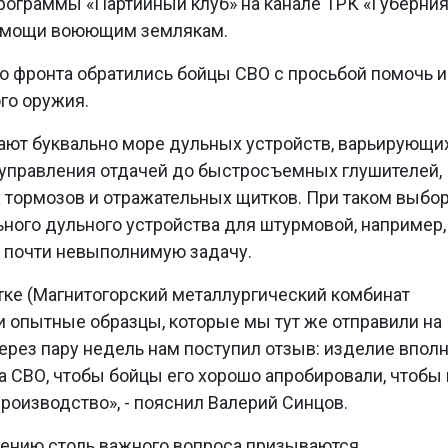
рограммы «Партийный клуб» на канале ТРК «Губерния»
помощи воюющим землякам.
го фронта обратились бойцы СВО с просьбой помочь и
го оружия.
гают буквально море дульных устройств, варьирующи
 управления отдачей до быстросъемных глушителей,
тормозов и отражательных щитков. При таком выбо
ного дульного устройства для штурмовой, например,
в почти невыполнимую задачу.
тке (Магнитогорский металлургический комбинат
и опытные образцы, которые мы тут же отправили на
ерез пару недель нам поступил отзыв: изделие впол
на СВО, чтобы бойцы его хорошо апробировали, чтобы
роизводство», - пояснил Валерий Синцов.
шению столь важного вопроса призываются