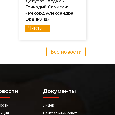
Депутат Госдумы
Геннадий Семигин:
«Рекорд Александра
Овечкина»
Читать
Все новости
овости
Документы
вости
Лидер
зиция
Центральный совет