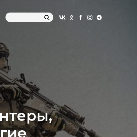
нтеры,
гие