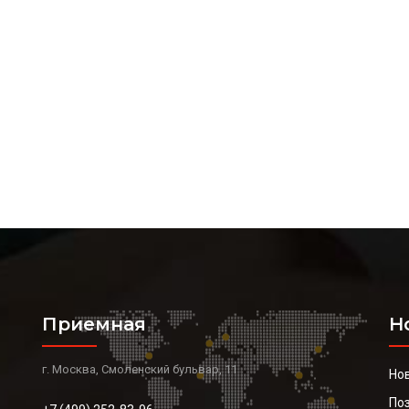
Приемная
Н
г. Москва, Смоленский бульвар, 11
Но
По