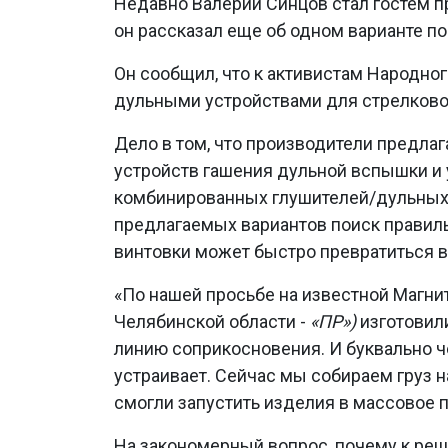
Недавно Валерий Синцов стал гостем п
он рассказал еще об одном варианте 
Он сообщил, что к активистам Народно
дульными устройствами для стрелково
Дело в том, что производители предла
устройств гашения дульной вспышки и
комбинированных глушителей/дульных 
предлагаемых вариантов поиск правиль
винтовки может быстро превратиться 
«По нашей просьбе на известной Магни
Челябинской области -
«ПР»)
изготовил
линию соприкосновения. И буквально ч
устраивает. Сейчас мы собираем груз 
смогли запустить изделия в массовое п
На закономерный вопрос, почему к ре