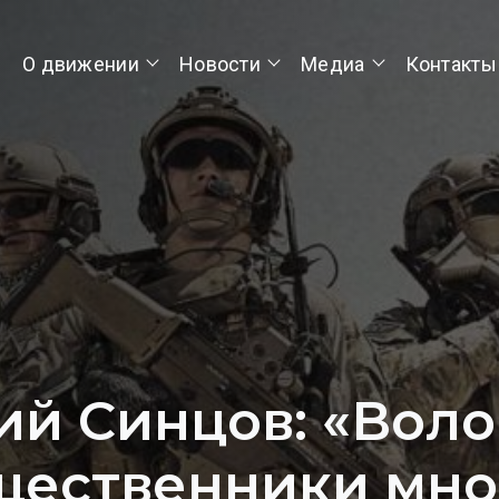
О движении
Новости
Медиа
Контакты
ий Синцов: «Воло
щественники мно