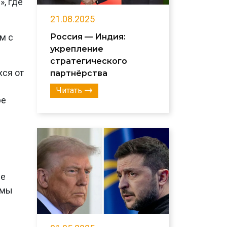
, где
21.08.2025
Россия — Индия:
м с
укрепление
стратегического
хся от
партнёрства
Читать
ре
не
 мы