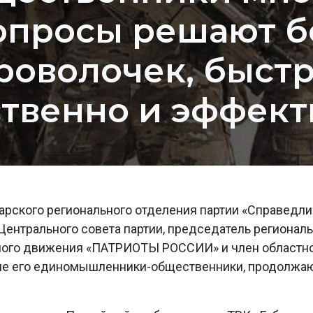
опросы решают б
роволочек, быстр
ственно и эффект
арского регионального отделения партии «Справедл
Центрального совета партии, председатель регионал
ного движения «ПАТРИОТЫ РОССИИ» и член областн
огие его единомышленники-общественники, продолжа