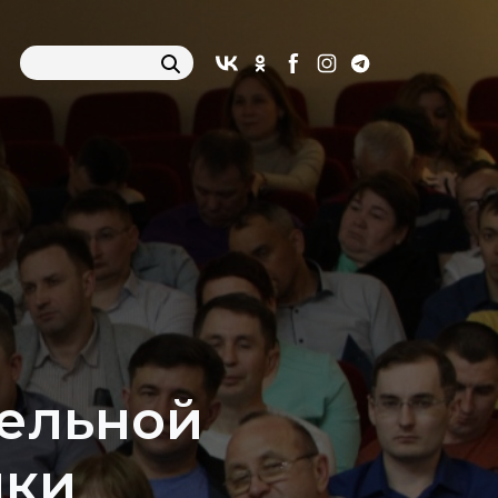
тельной
ики