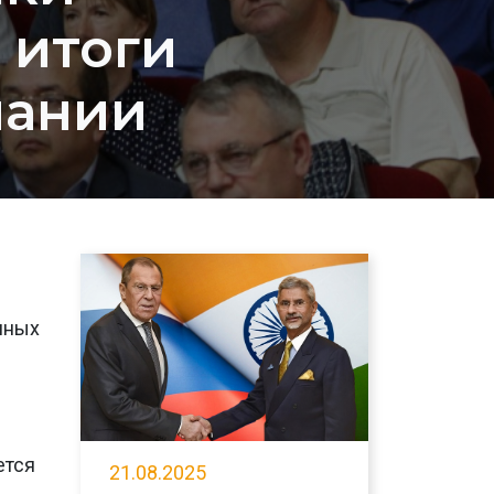
 итоги
пании
нных
и
ется
21.08.2025