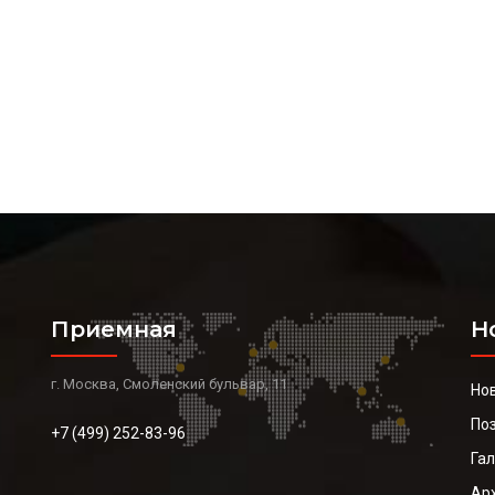
Приемная
Н
г. Москва, Смоленский бульвар, 11
Но
По
+7 (499) 252-83-96
Га
Ар