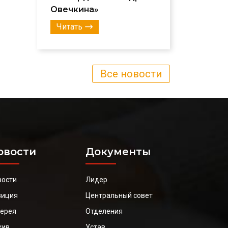
Овечкина»
Читать
Все новости
овости
Документы
вости
Лидер
зиция
Центральный совет
лерея
Отделения
хив
Устав