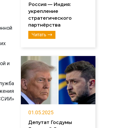
Россия — Индия:
укрепление
стратегического
партнёрства
онной
Читать
щих
ой и
лужба
ижения
ССИИ»
01.05.2025
Депутат Госдумы