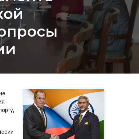
кой
вопросы
ии
ие
я -
орту,
иссии