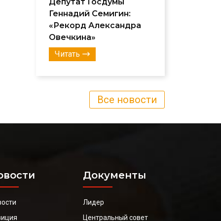
Депутат Госдумы
Геннадий Семигин:
«Рекорд Александра
Овечкина»
Читать
Все новости
овости
Документы
вости
Лидер
зиция
Центральный совет