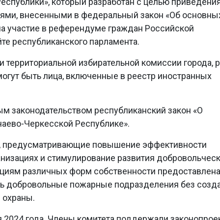
Республики», который разработан с целью приведени
иями, внесенными в федеральный закон «Об основны
 на участие в референдуме граждан Российской
йте республиканского парламента.
 территориальной избирательной комиссии города, 
огут быть лица, включенные в реестр иностранных
ым законодательством республиканский закон «О
чаево-Черкесской Республике».
, предусматривающие повышение эффективности
анизациях и стимулирование развития добровольчес
зациям различных форм собственности предоставлен
ть добровольные пожарные подразделения без созд
 охраны.
я 2024 года. Члены комитета поддержали законопрое