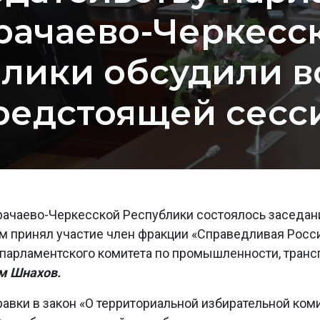
рачаево-Черкесс
лики обсудили 
редстоящей сесс
рачаево-Черкесской Республики состоялось заседан
ом принял участие член фракции «Справедливая Росси
парламентского комитета по промышленности, трансп
м Шнахов.
авки в закон «О территориальной избирательной ком