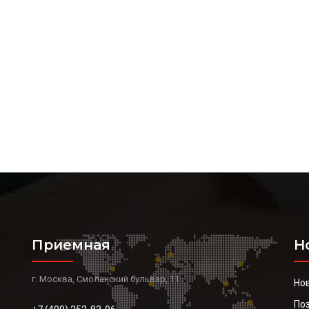
Приемная
Н
г. Москва, Смоленский бульвар, 11
Но
По