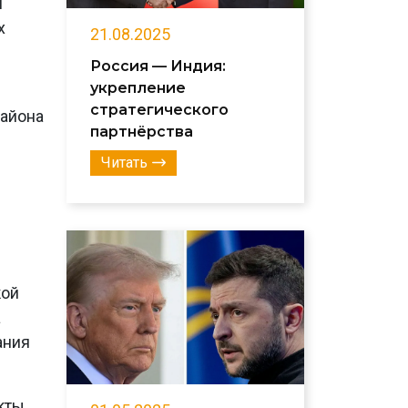
я
х
21.08.2025
Россия — Индия:
укрепление
стратегического
района
партнёрства
Читать
кой
а
ания
кты.