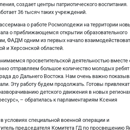
ения, создает центры патриотического воспитания.
ботает 36 тысяч таких учреждений.
Вассермана о работе Росмолодежи на территории нов
азала о приближающемся открытии образовательного
вам, ФАДМ одним из первых начало взаимодействоват
й и Херсонской областей.
занимаемся просветительской деятельностью вместе 
нно отправляем большое количество молодых ребят
града до Дальнего Востока. Нам очень важно показыв
тали. Эту работу будем продолжать. Готовы привлекат
 разворачиванию детского движения в новых регионах
ресурс», – обратилась к парламентариям Ксения
 условиях специальной военной операции и
итель председателя Комитета ГД по просвещению Я