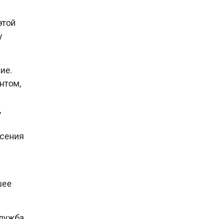
этой
у
.
ие.
нтом,
,
Ксения
шее
лужба