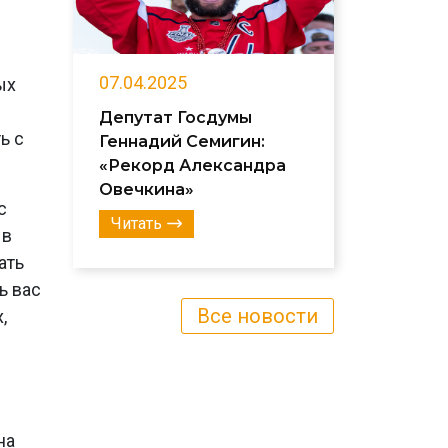
07.04.2025
ых
Депутат Госдумы
ь с
Геннадий Семигин:
«Рекорд Александра
Овечкина»
с
Читать
 в
ать
ь вас
Все новости
,
на