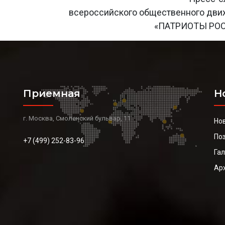
всероссийского общественного дв
«ПАТРИОТЫ РО
Приемная
Н
г. Москва, Смоленский бульвар, 11
Но
По
+7 (499) 252-83-96
Га
Ар