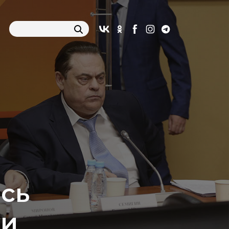
ось
ии