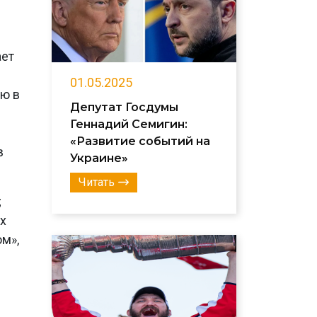
ает
01.05.2025
ую в
Депутат Госдумы
Геннадий Семигин:
«Развитие событий на
в
Украине»
Читать
;
х
м»,