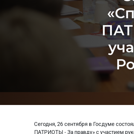
«Сп
ПАТ
уч
Р
Сегодня, 26 сентября в Госдуме состо
ПАТРИОТЫ - За правду» с участием ру