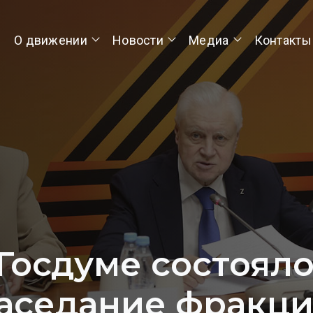
О движении
Новости
Медиа
Контакты
Госдуме состоял
аседание фракц