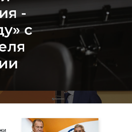
ия -
у» с
еля
ии
ежи