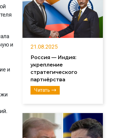
ной
ителя
чала
ную и
21.08.2025
Россия — Индия:
укрепление
ие и
стратегического
партнёрства
Читать
ежи
ий.