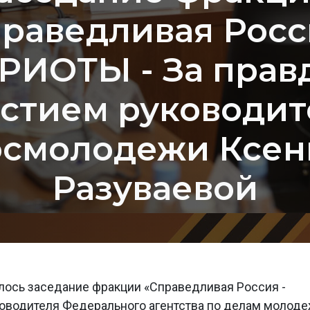
раведливая Росс
РИОТЫ - За правд
астием руководит
осмолодежи Ксен
Разуваевой
ялось заседание фракции «Справедливая Россия -
ководителя Федерального агентства по делам молод