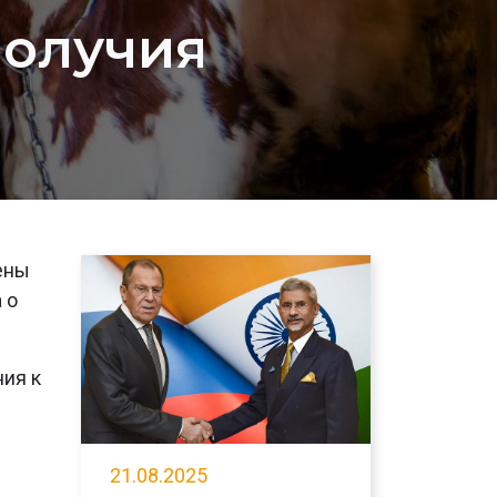
получия
ены
 о
ния к
21.08.2025