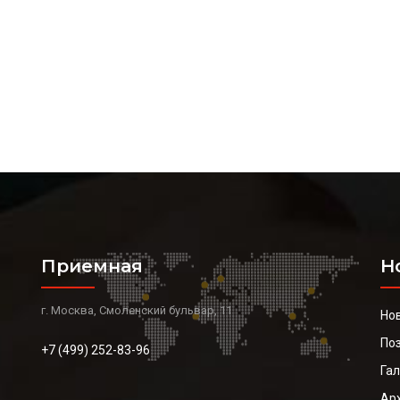
Приемная
Н
г. Москва, Смоленский бульвар, 11
Но
По
+7 (499) 252-83-96
Га
Ар