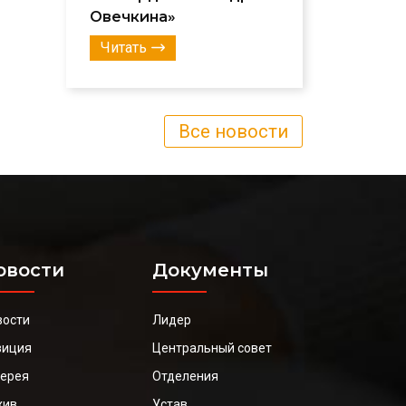
Овечкина»
Читать
Все новости
овости
Документы
вости
Лидер
зиция
Центральный совет
лерея
Отделения
хив
Устав