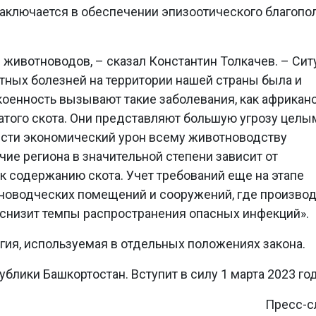
заключается в обеспечении эпизоотического благопо
животноводов, – сказал Константин Толкачев. – Сит
тных болезней на территории нашей страны была и
оенность вызывают такие заболевания, как африкан
гатого скота. Они представляют большую угрозу целы
сти экономический урон всему животноводству
ие региона в значительной степени зависит от
 содержанию скота. Учет требований еще на этапе
тноводческих помещений и сооружений, где произво
 снизит темпы распространения опасных инфекций».
ия, используемая в отдельных положениях закона.
блики Башкортостан. Вступит в силу 1 марта 2023 год
Пресс-с