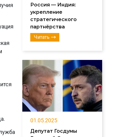
Россия — Индия:
лучия
укрепление
стратегического
уация
партнёрства
Читать
ская
м
дится
а.
01.05.2025
Депутат Госдумы
лужба