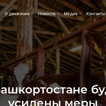
О движении
Новости
Медиа
Контакты
Башкортостане бу
усилены меры