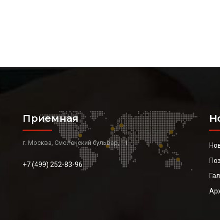
Приемная
Н
г. Москва, Смоленский бульвар, 11
Но
По
+7 (499) 252-83-96
Га
Ар