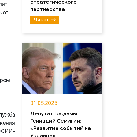
стратегического
лит
партнёрства
ь от
Читать
ором
01.05.2025
Депутат Госдумы
лужба
Геннадий Семигин:
ижения
«Развитие событий на
ССИИ»
Украине»