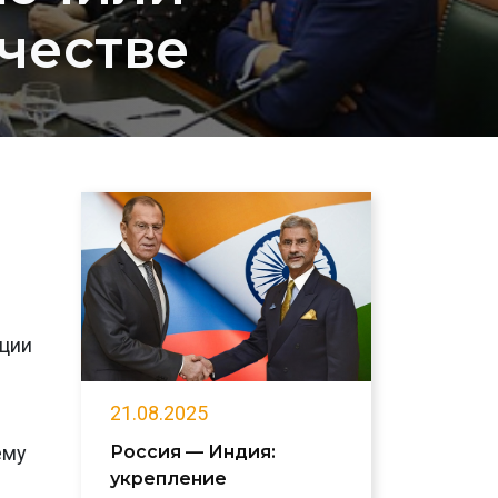
честве
ации
21.08.2025
Россия — Индия:
ему
укрепление