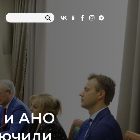
 и АНО
лючили