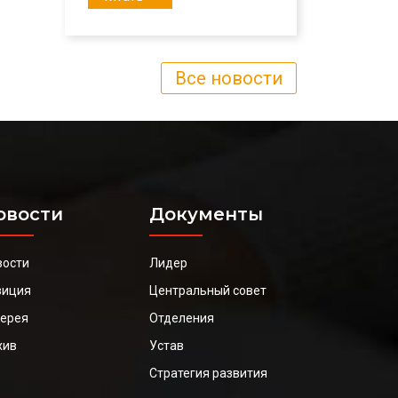
Все новости
овости
Документы
вости
Лидер
зиция
Центральный совет
лерея
Отделения
хив
Устав
Стратегия развития