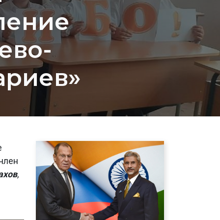
ление
ево-
ариев»
е
 член
ахов
,
е