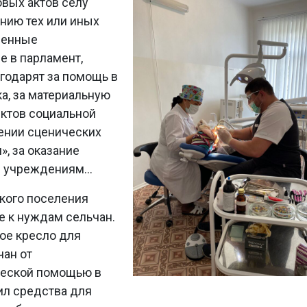
вых актов селу
нию тех или иных
ленные
е в парламент,
агодарят за помощь в
а, за материальную
ктов социальной
ении сценических
, за оказание
 учреждениям...
кого поселения
е к нуждам сельчан.
ое кресло для
чан от
ческой помощью в
ил средства для