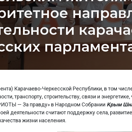
ритетное направ
тельности карача
сских парламент
нта) Карачаево-Черкесской Республики, в том числ
ти, транспорту, строительству, связи и энергетике,
РИОТЫ — За правду» в Народном Собрании
Крым Шн
оей деятельности считают поддержку села, развити
качества жизни населения.