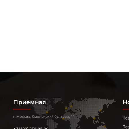
Приемная
Н
г. Москва, Смоленский бульвар, 11
Но
По