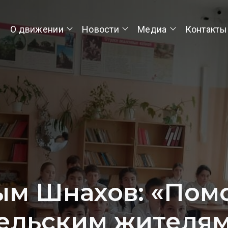
О движении
Новости
Медиа
Контакты
ым Шнахов: «Пом
ельским жителям