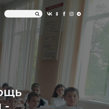
ощь
 -