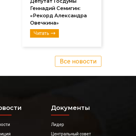
Депутат Госдумы
Геннадий Семигин:
«Рекорд Александра
Овечкина»
Читать
Все новости
овости
Документы
вости
Лидер
зиция
Центральный совет