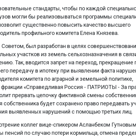
зовательные стандарты, чтобы по каждой специально
узов могли бы реализовываться программы специали
 позволит существенно повысить качество высшего
водитель профильного комитета Елена Князева.
 Советом, был разработан в целях совершенствован
льных участков из земель сельхозназначения в связи
нию. Так, вводится запрет на переход, прекращение 
 его передачу в ипотеку при выявлении факта наруше
дителя комитета по аграрной и земельной политике,
 фракции «Справедливая Россия - ПАТРИОТЫ - За пр
олит прервать цепочку фиктивной смены собственни
я собственника будет сохранено право передавать у
ения выявленных нарушений с помощью третьих лиц.
отрение коллег вице-спикером Асланбеком Гутновы
 пенсий по случаю потери кормильца, отмена преде