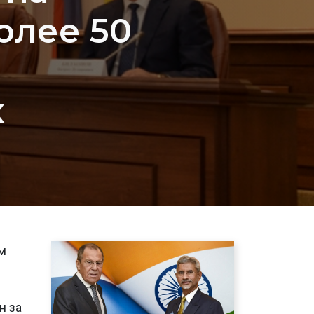
олее 50
х
м
н за