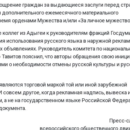
оощрение граждан за выдающиеся заслуги перед стр
нии дополнительного ежемесячного материального
ремя орденами Мужества и/или «За личное мужество
коллег из Адыгеи к руководителям фракций Госдум
ия использования русского языка в наружной реклам
 объявлениях. Руководитель комитета по националь
 Тавитов пояснил, что авторы обращения свою иници
ми о необходимости отмены русской культуры и рус
 являются торговой маркой той или иной зарубежной
И совсем другое, когда рекламная надпись, вывеска 
, а не на государственном языке Российской Федер
 документа.
Пресс-с
всероссийского общественного дв