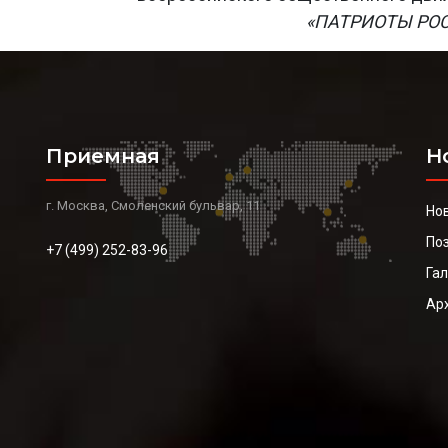
«ПАТРИОТЫ РО
Приемная
Н
г. Москва, Смоленский бульвар, 11
Но
По
+7 (499) 252-83-96
Га
Ар