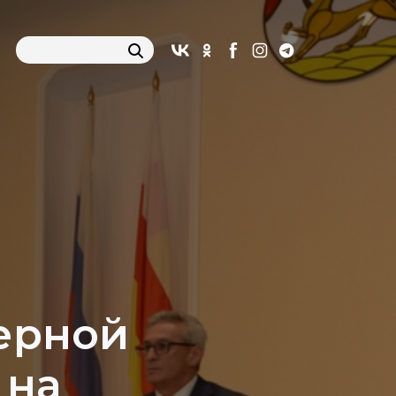
ерной
 на