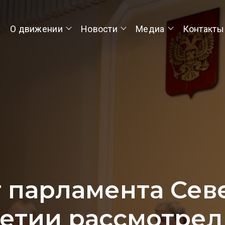
О движении
Новости
Медиа
Контакты
т парламента Сев
етии рассмотрел