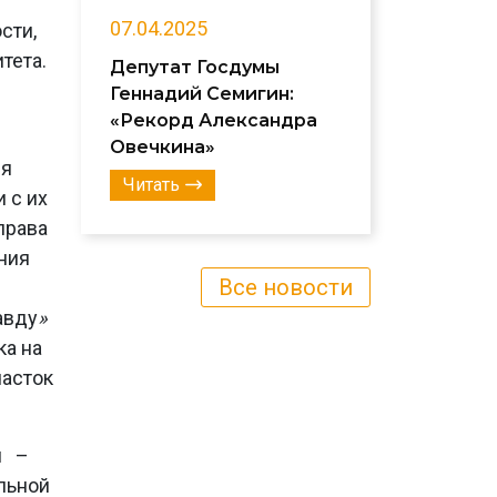
07.04.2025
сти,
тета.
Депутат Госдумы
Геннадий Семигин:
«Рекорд Александра
Овечкина»
ия
Читать
 с их
права
ния
Все новости
авду
»
ка на
часток
м –
льной