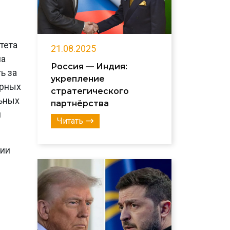
тета
21.08.2025
на
Россия — Индия:
ь за
укрепление
арных
стратегического
льных
партнёрства
я
Читать
рии