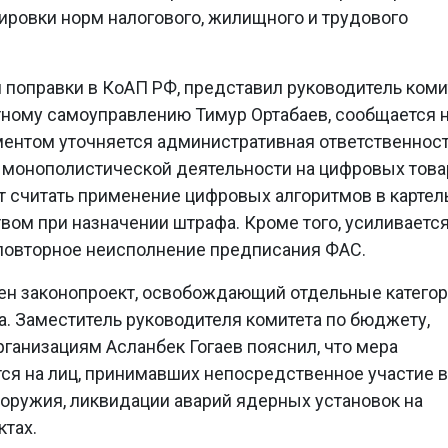
тировки норм налогового, жилищного и трудового
 поправки в КоАП РФ, представил руководитель коми
стному самоуправлению
Тимур Ортабаев, сообщается 
ентом уточняется административная ответственност
 монополистической деятельности на цифровых тов
т считать применение цифровых алгоритмов в карте
ом при назначении штрафа. Кроме того, усиливаетс
 повторное неисполнение предписания ФАС.
ен законопроект, освобождающий отдельные катего
а. Заместитель руководителя комитета по бюджету,
рганизациям Асланбек Гогаев пояснил, что мера
ся на лиц, принимавших непосредственное участие в
оружия, ликвидации аварий ядерных установок на
тах.