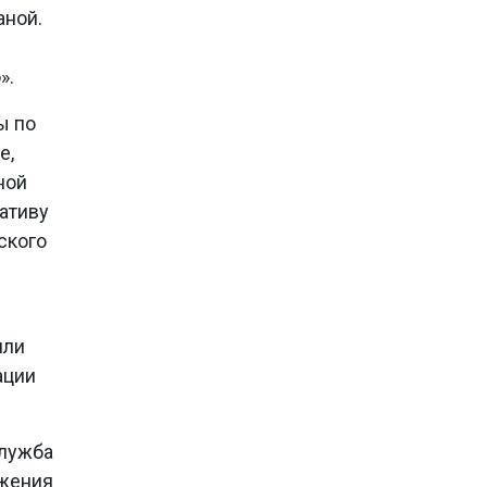
аной.
».
ы по
е,
ной
ативу
ского
или
ации
лужба
ижения