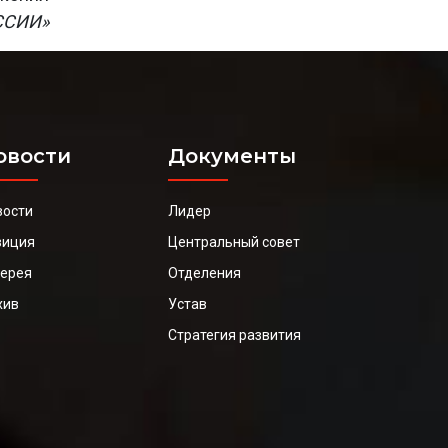
ССИИ»
овости
Документы
вости
Лидер
зиция
Центральный совет
лерея
Отделения
хив
Устав
Стратегия развития