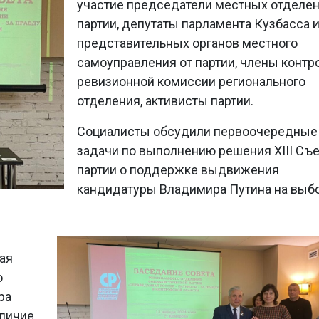
участие председатели местных отделе
партии, депутаты парламента Кузбасса 
представительных органов местного
самоуправления от партии, члены контр
ревизионной комиссии регионального
отделения, активисты партии.
Социалисты обсудили первоочередные
задачи по выполнению решения ХIII Съ
партии о поддержке выдвижения
кандидатуры Владимира Путина на выб
ая
о
ра
еличие