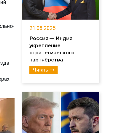
ний
и
ольно-
21.08.2025
Россия — Индия:
укрепление
стратегического
партнёрства
езда
Читать
орах