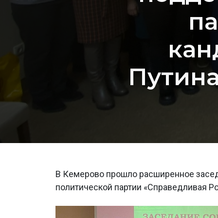
па
кан
Путина
В Кемерово прошло расширенное засед
политической партии «Справедливая Р