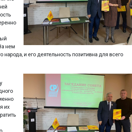
ней
ность
еренно
ный
На нем
о народа, и его деятельность позитивна для всего
у
дного
именно
я их
ратить
о