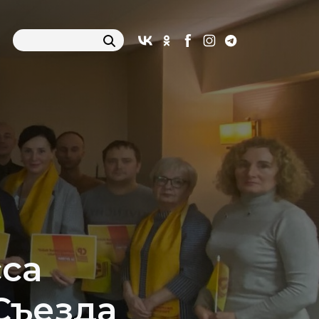
са
Съезда