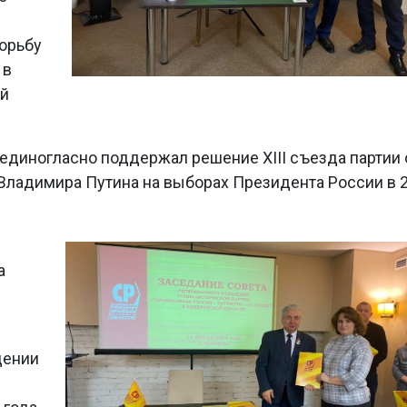
орьбу
 в
ой
 единогласно поддержал решение ХIII съезда партии 
ладимира Путина на выборах Президента России в 
а
дении