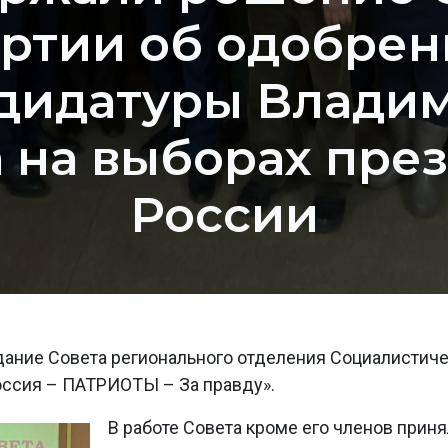
ртии об одобре
дидатуры Влади
 на выборах пре
России
ание Совета регионального отделения Социалистич
оссия – ПАТРИОТЫ – За правду».
В работе Совета кроме его членов прин