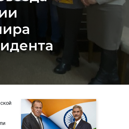
нии
мира
зидента
еской
яли