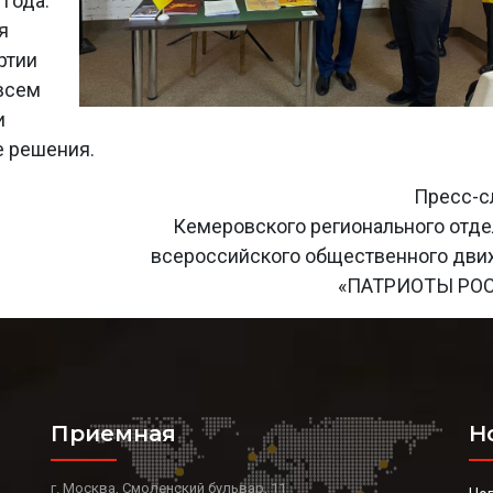
 года.
я
ртии
всем
и
е решения.
Пресс-с
Кемеровского регионального отд
всероссийского общественного дв
«ПАТРИОТЫ РО
Приемная
Н
г. Москва, Смоленский бульвар, 11