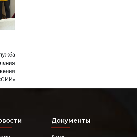
лужба
еления
ижения
ССИИ»
овости
Документы