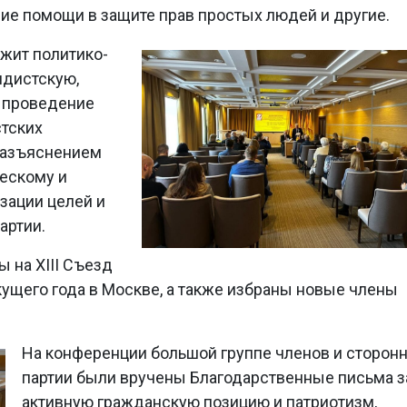
ние помощи в защите прав простых людей и другие.
жит политико-
ндистскую,
 проведение
тских
разъяснением
ескому и
зации целей и
артии.
 на ХIII Съезд
кущего года в Москве, а также избраны новые члены
На конференции большой группе членов и сторон
партии были вручены Благодарственные письма з
активную гражданскую позицию и патриотизм,