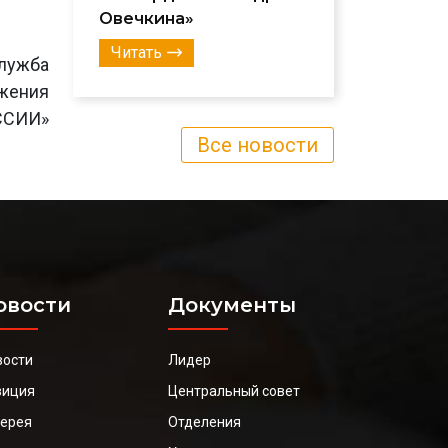
Овечкина»
Читать
лужба
ижения
ССИИ»
Все новости
овости
Документы
вости
Лидер
зиция
Центральный совет
лерея
Отделения