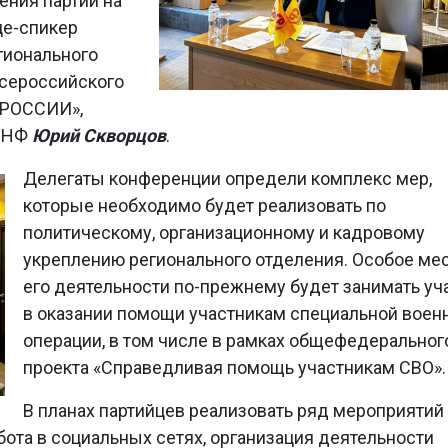
ения партии на
це-спикер
гионального
всероссийского
 РОССИИ»,
 ОНФ
Юрий Скворцов
.
Делегаты конференции определи комплекс мер,
которые необходимо будет реализовать по
политическому, организационному и кадровому
укреплению регионального отделения. Особое мес
его деятельности по-прежнему будет занимать уч
в оказании помощи участникам специальной воен
операции, в том числе в рамках общефедеральног
проекта «Справедливая помощь участникам СВО».
В планах партийцев реализовать ряд мероприятий
бота в социальных сетях, организация деятельности