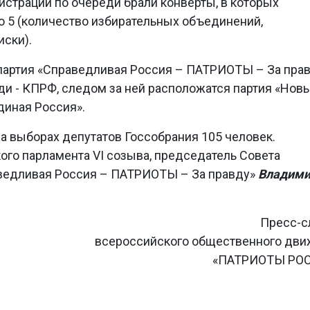
истрации по очереди брали конверты, в которых
до 5 (количество избирательных объединений,
ски).
 партия «Справедливая Россия – ПАТРИОТЫ – За прав
ди - КПРФ, следом за ней расположатся партия «Нов
диная Россия».
а выборах депутатов Госсобрания 105 человек.
ого парламента VI созыва, председатель Совета
аведливая Россия – ПАТРИОТЫ – За правду»
Владими
Пресс-с
всероссийского общественного дв
«ПАТРИОТЫ РО