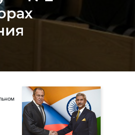
орах
ния
ельном