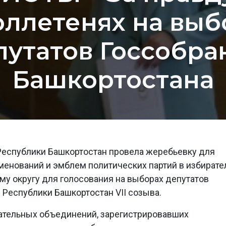
юллетенях на выб
путатов Госсобра
Башкортостана
Республики Башкортостан провела жеребьевку для
енований и эмблем политических партий в избират
у округу для голосования на выборах депутатов
 Республики Башкортостан VII созыва.
ательных объединений, зарегистрировавших