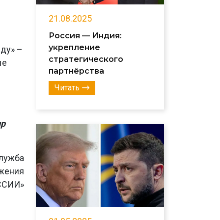
21.08.2025
Россия — Индия:
укрепление
ду» –
стратегического
ые
партнёрства
Читать
р
лужба
ижения
ССИИ»