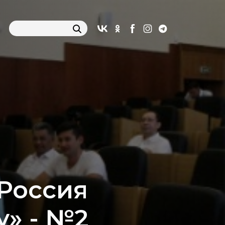
Россия
у» - №2