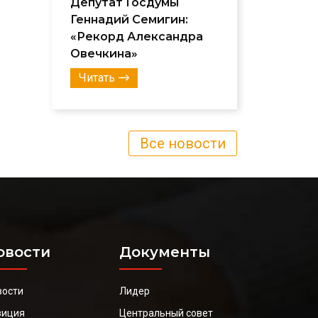
Депутат Госдумы
Геннадий Семигин:
«Рекорд Александра
Овечкина»
Читать
Все новости
овости
Документы
вости
Лидер
зиция
Центральный совет