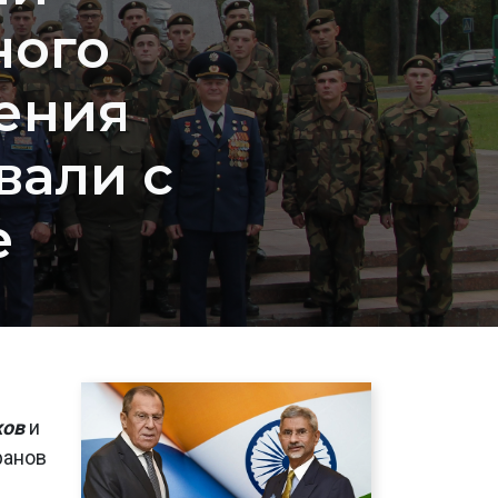
ного
ения
вали с
е
ков
и
ранов