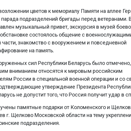
 возложении цветов к мемориалу Памяти на аллее Ге
и парада подразделений бригады перед ветеранами. 
авлен музыкальный привет, экскурсия в музей боев
 обстановке состоялось общение с военнослужащим
 части, знакомство с вооружением и повседневной
афирование на память.
оруженных сил Республики Беларусь было отмечено,
шим вниманием относятся к мировым российским
целям России в специальной военной операции и со с
 подтверждающие утверждение Президента Республи
ларусь не допустит того, что Россия получит удар в сп
учены памятные подарки от Коломенского и Щелков
в г. Щелково Московской области на тему укреплен
воинские подразделения.