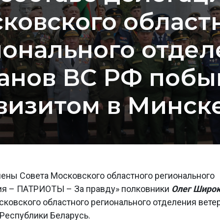
ковского област
ионального отдел
анов ВС РФ побы
визитом в Минск
члены Совета Московского областного регионального
ия – ПАТРИОТЫ – За правду» полковники
Олег Широ
сковского областного регионального отделения вете
 Республики Беларусь.