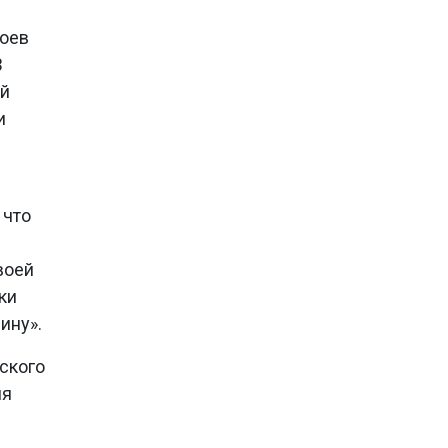
роев
В
ой
и
 что
воей
ки
ину».
ского
ия