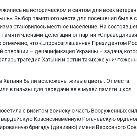
лжились на историческом и святом для всех ветеран
ынь». Выбор памятного места для посещения был в 
ацизма становилось местное население. На состоявш
 памяти членами делегации от партии «Справедлива
 отмечено, что «…провозглашенная Президентом Ро
ой операции – денацификация Украины – задача, кот
рялась трагедия Хатыни и сотни таких же уничтожен
 в Хатыни были возложены живые цветы. От места
мля в гильзы для передачи ее в музеи памяти школ
 посетила с визитом воинскую часть Вооруженных си
 гвардейскую Краснознаменную Рогачевскую ордено
изированную бригаду (дивизию) имени Верховного Сов