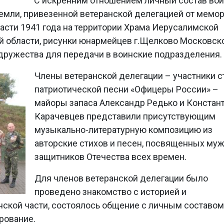
С искренним отношением личный состав во
земли, привезенной ветеранской делегацией от мемо
сти 1941 года на территории Храма Иерусалимской
й области, рисунки юнармейцев г.Щелково Московск
одружества для передачи в воинские подразделения.
Члены ветеранской делегации – участники с
патриотической песни «Офицеры России» –
майоры запаса Александр Редько и Констан
Карачевцев представили присутствующим
музыкально-литературную композицию из
авторские стихов и песен, посвященных му
защитников Отечества всех времен.
Для членов ветеранской делегации было
проведено знакомство с историей и
кой части, состоялось общение с личным составом
рование.