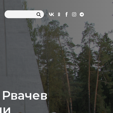
 Рвачев
ии