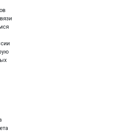
ов
связи
емся
я
ссии
орую
ных
л
в
ета