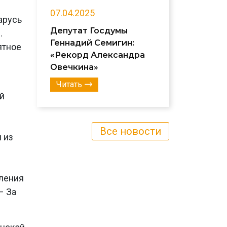
07.04.2025
арусь
Депутат Госдумы
.
Геннадий Семигин:
ятное
«Рекорд Александра
Овечкина»
Читать
й
Все новости
 из
еления
– За