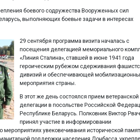
репления боевого содружества Вооруженных сил
еларусь, выполняющих боевые задачи в интересах
29 сентября программа визита началась с
посещения делегацией мемориального комп
«Линия Сталина», ставшей в июне 1941 года
героическим рубежом сдерживания фашистс
дивизий и обеспечивающей мобилизационн
мероприятия страны.
В этот же день состоялся прием ветеранской
делегации в посольстве Российской Федерац
Республике Беларусь. Полковник Виктор Рва
принял участие в информировании
о мероприятиях увековечивания исторической памят
уманитарной поддержки населения Донбасса, укрепл