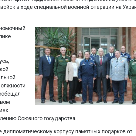
войск в ходе специальной военной операции на Украи
лномочный
лике
усь,
кой
альной
 должности
пообещал
твом
иях
плению Союзного государства.
е дипломатическому корпусу памятных подарков от