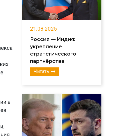
21.08.2025
Россия — Индия:
укрепление
лекса
стратегического
партнёрства
ких
Читать
ые
ии в
чев
и,
ения