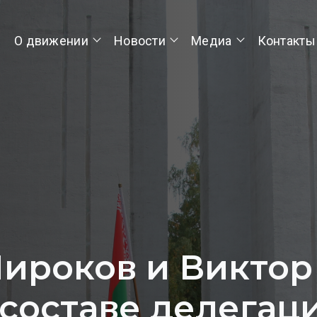
О движении
Новости
Медиа
Контакты
ироков и Виктор
 составе делегац