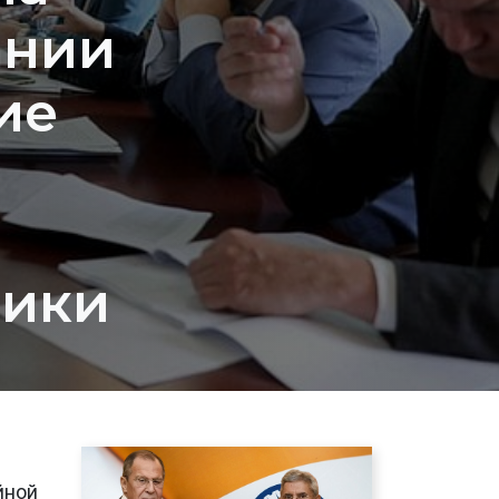
ании
ие
тики
йной