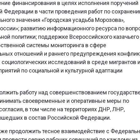
ение финансирования в целях исполнения поручений
й Федерации в части проведения работ по сохранен
ьного значения «Городская усадьба Морозова»,
России»; развитию информационного ресурса по вопр
ной политики; поддержке Всероссийского казачьего
ственной системы мониторинга в сфере
ных отношений и раннего предупреждения конфли
 социологических исследований в среде мигрантов 
риятий по социальной и культурной адаптации
должить работу над совершенствованием государств
ринимать своевременные и оперативные меры по
огласия, в том числе на территориях ДНР, ЛНР,
вошедших в состав Российской Федерации.
кже продолжить тесное взаимодействие с Федераль
и провести серию рабочих совещаний по каждому из