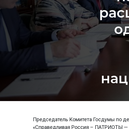
рас
о
нац
Председатель Комитета Госдумы по де
«Справедливая Россия – ПАТРИОТЫ — З