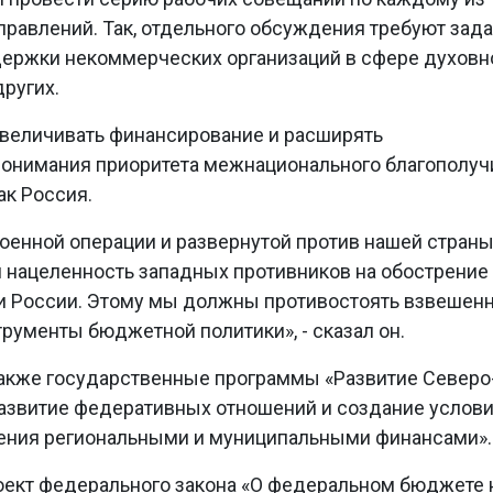
правлений. Так, отдельного обсуждения требуют зад
держки некоммерческих организаций в сфере духовн
ругих.
увеличивать финансирование и расширять
понимания приоритета межнационального благополуч
ак Россия.
оенной операции и развернутой против нашей стран
 нацеленность западных противников на обострение
 России. Этому мы должны противостоять взвешенн
трументы бюджетной политики», - сказал он.
акже государственные программы «Развитие Северо
Развитие федеративных отношений и создание услов
ления региональными и муниципальными финансами».
оект федерального закона «О федеральном бюджете 