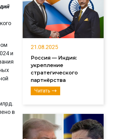
дий
кого
ном
21.08.2025
024 и
Россия — Индия:
вания
укрепление
нных
стратегического
ной
партнёрства
Читать
млрд.
лено в