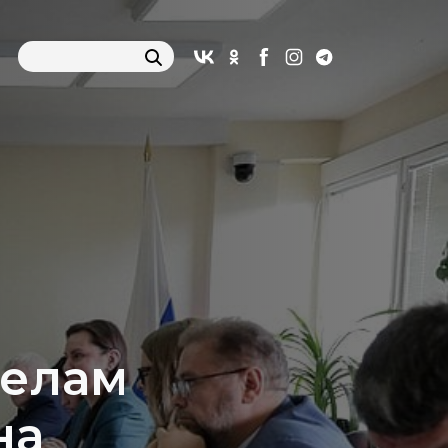
делам
на