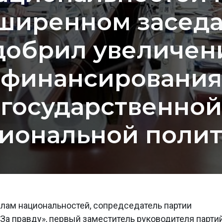
ширенном засед
добрил увеличен
финансирования
государственной
иональной поли
лам национальностей, сопредседатель партии
а правду», первый заместитель руководителя парти