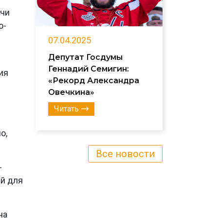
ачи
о-
07.04.2025
Депутат Госдумы
Геннадий Семигин:
ия
«Рекорд Александра
Овечкина»
ы
Читать
о,
Все новости
-
ий для
на