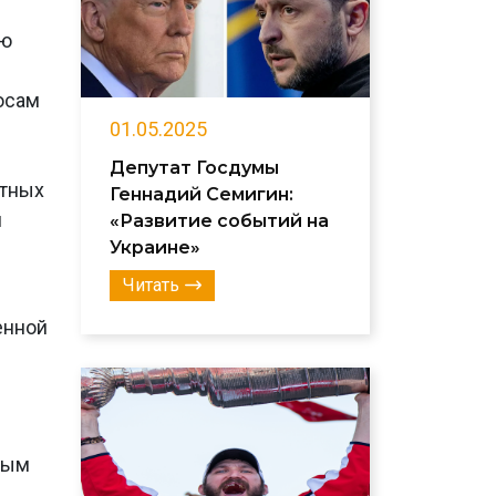
ию
осам
01.05.2025
Депутат Госдумы
ктных
Геннадий Семигин:
и
«Развитие событий на
Украине»
Читать
енной
ным