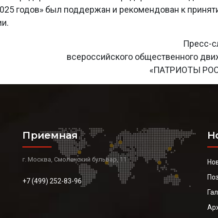
 2025 годов» был поддержан и рекомендован к приня
и.
Пресс-с
всероссийского общественного дв
«ПАТРИОТЫ РО
Приемная
Н
г. Москва, Смоленский бульвар, 11
Но
По
+7 (499) 252-83-96
Га
Ар