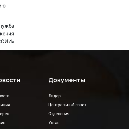
тию
лужба
ижения
ССИИ»
овости
Документы
вости
Лидер
зиция
Центральный совет
лерея
Отделения
хив
Устав