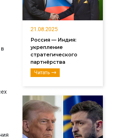
21.08.2025
Россия — Индия:
укрепление
 в
стратегического
партнёрства
Читать
сех
ания