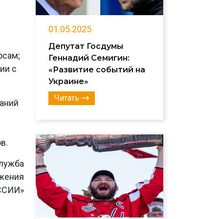
01.05.2025
Депутат Госдумы
осам;
Геннадий Семигин:
ии с
«Развитие событий на
Украине»
Читать
аний
в.
лужба
ижения
ССИИ»