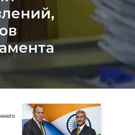
влений,
ов
ламента
енного