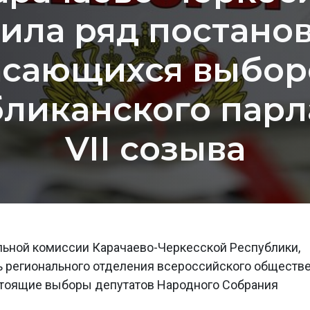
ила ряд постано
асающихся выбор
ликанского пар
VII созыва
льной комиссии Карачаево-Черкесской Республики,
ь регионального отделения всероссийского обществ
стоящие выборы депутатов Народного Собрания