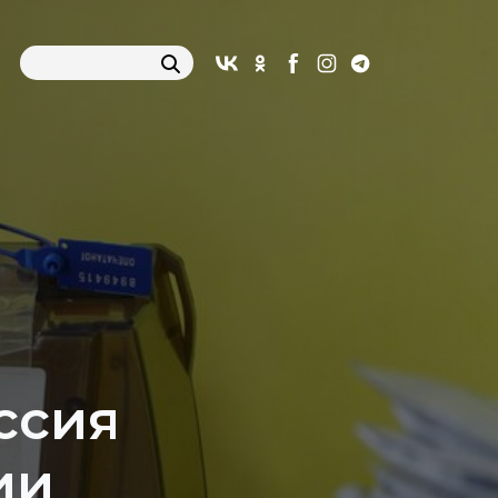
ссия
ии