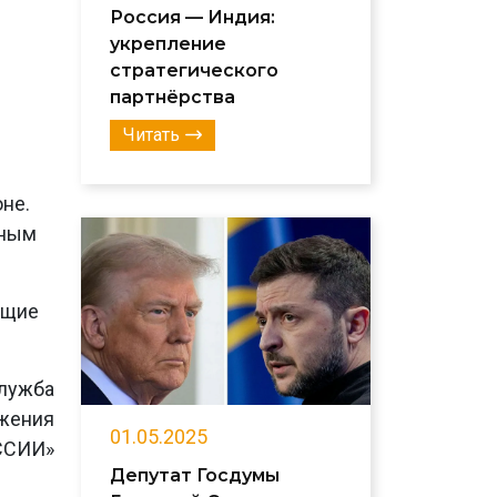
Россия — Индия:
укрепление
стратегического
партнёрства
Читать
не.
ьным
ющие
лужба
ижения
01.05.2025
ССИИ»
Депутат Госдумы