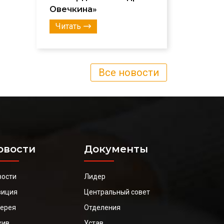
Овечкина»
Читать
Все новости
овости
Документы
вости
Лидер
зиция
Центральный совет
лерея
Отделения
хив
Устав