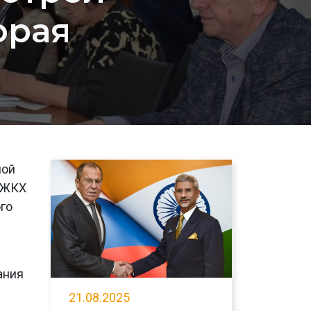
орая
ной
и ЖКХ
ого
ания
21.08.2025