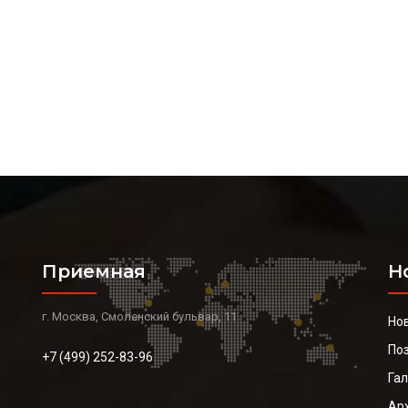
Приемная
Н
г. Москва, Смоленский бульвар, 11
Но
По
+7 (499) 252-83-96
Га
Ар