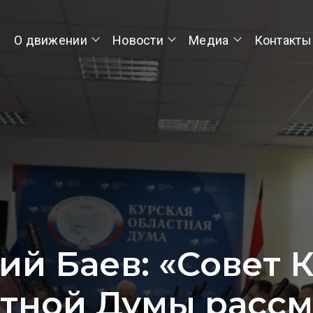
О движении
Новости
Медиа
Контакты
ий Баев: «Совет 
тной Думы расс