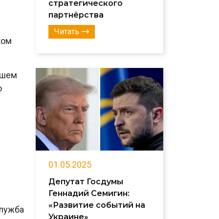
стратегического
партнёрства
Читать
ком
ашем
о
01.05.2025
Депутат Госдумы
Геннадий Семигин:
«Развитие событий на
лужба
Украине»