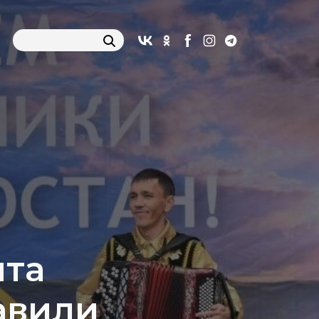
нта
авили