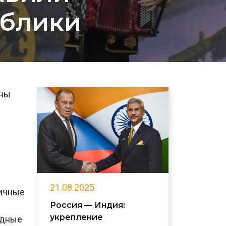
ублики
ены
21.08.2025
ничные
Россия — Индия:
укрепление
одные