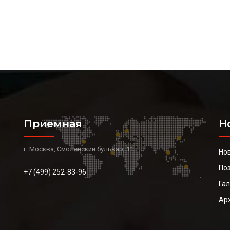
Приемная
Н
г. Москва, Смоленский бульвар, 11
Но
По
+7 (499) 252-83-96
Га
Ар