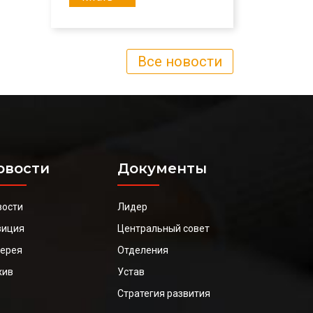
Все новости
овости
Документы
вости
Лидер
зиция
Центральный совет
лерея
Отделения
хив
Устав
Стратегия развития