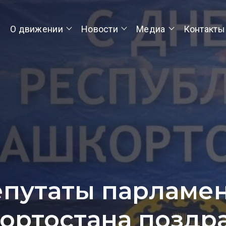
О движении
Новости
Медиа
Контакты
путаты парламе
ортостана поздр