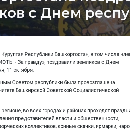
ков с Днем респ
 Курултая Республики Башкортостан, в том числе чл
ИОТЫ - За правду», поздравили земляков с Днем
я, 11 октября.
овным Советом республики была провозглашена
нитете Башкирской Советской Социалистической
регионе, во всех городах и районах проходят празд
ения представителей власти и общественности,
орческих коллективов, конные скачки, ярмарки, нар