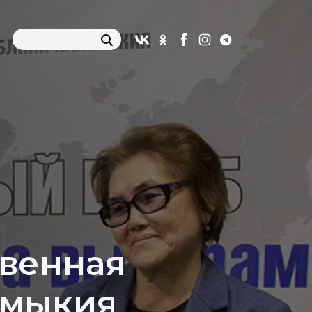
твенная
лмыкия