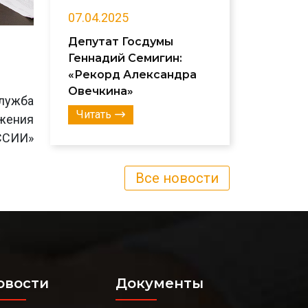
07.04.2025
Депутат Госдумы
Геннадий Семигин:
«Рекорд Александра
Овечкина»
лужба
Читать
ижения
ССИИ»
Все новости
овости
Документы