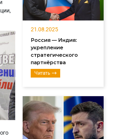
и
ции,
21.08.2025
Россия — Индия:
укрепление
стратегического
партнёрства
Читать
ого