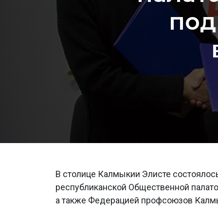
под
В столице Калмыкии Элисте состоялос
республиканской Общественной палато
а также Федерацией профсоюзов Калм