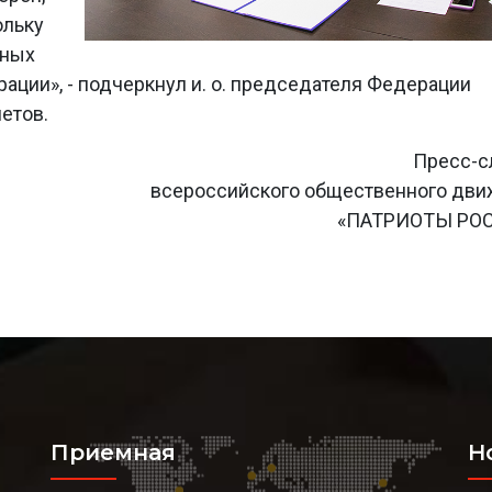
ольку
чных
ции», - подчеркнул и. о. председателя Федерации
етов.
Пресс-с
всероссийского общественного дв
«ПАТРИОТЫ РО
Приемная
Н