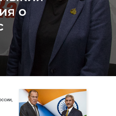
ия о
с
оссии,