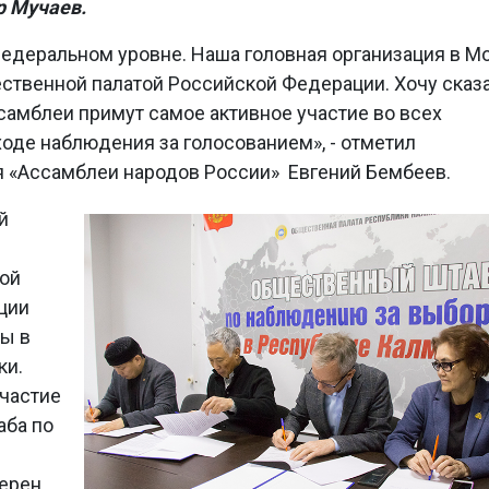
 Мучаев.
едеральном уровне. Наша головная организация в М
ственной палатой Российской Федерации. Хочу сказа
самблеи примут самое активное участие во всех
ходе наблюдения за голосованием», - отметил
я «Ассамблеи народов России» Евгений Бембеев.
й
ой
ции
ы в
ки.
участие
аба по
ерен,