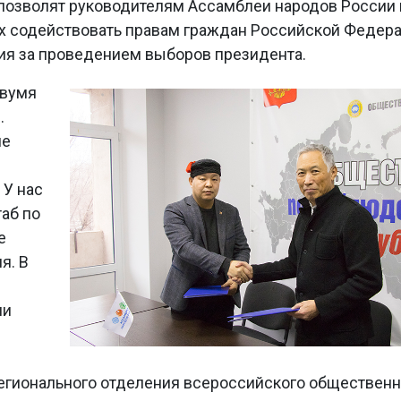
позволят руководителям Ассамблеи народов России 
х содействовать правам граждан Российской Федера
ия за проведением выборов президента.
двумя
.
ие
 У нас
аб по
е
я. В
ми
егионального отделения всероссийского общественн