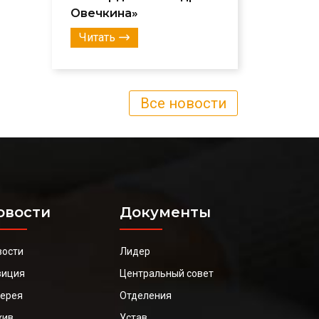
Овечкина»
Читать
Все новости
овости
Документы
вости
Лидер
зиция
Центральный совет
лерея
Отделения
хив
Устав