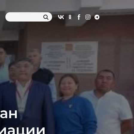
ран
иации