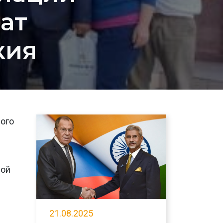
ат
кия
ного
Мой
21.08.2025