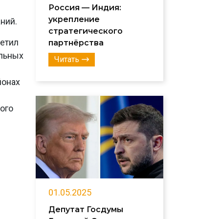
Россия — Индия:
укрепление
ний.
стратегического
метил
партнёрства
альных
Читать
йонах
ого
01.05.2025
Депутат Госдумы