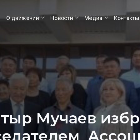
О движении
Новости
Медиа
Контакты
тыр Мучаев изб
седателем Ассоц