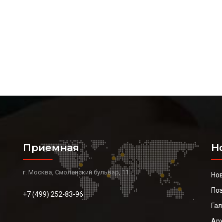
Приемная
Н
г. Москва, Смоленский бульвар, 11
Но
По
+7 (499) 252-83-96
Га
Ар