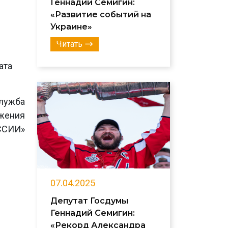
Геннадий Семигин:
«Развитие событий на
Украине»
Читать
ата
лужба
ижения
ССИИ»
07.04.2025
Депутат Госдумы
Геннадий Семигин:
«Рекорд Александра