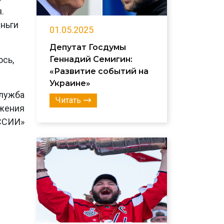
.
ньги
01.05.2025
Депутат Госдумы
юсь,
Геннадий Семигин:
«Развитие событий на
Украине»
лужба
Читать
ижения
ССИИ»