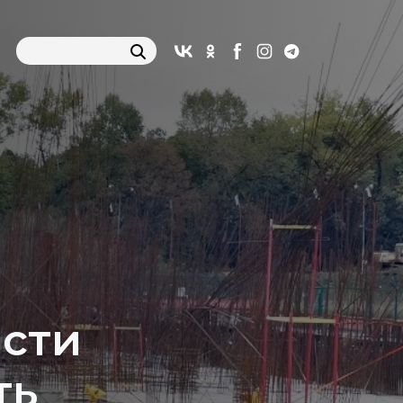
асти
ть