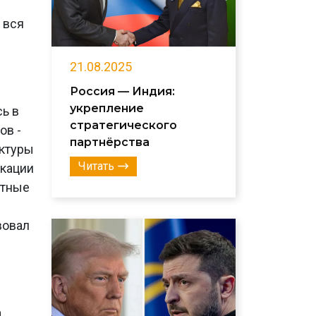
 вся
я
21.08.2025
Россия — Индия:
укрепление
ь в
стратегического
ов -
партнёрства
уктуры
Читать
икации
стные
вовал
а