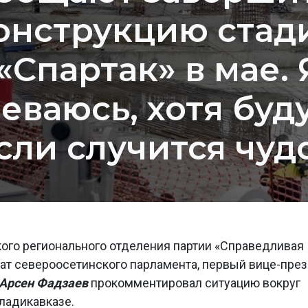
онструкцию стад
«Спартак» в мае. 
еваюсь, хотя буду
сли случится чуд
ого регионального отделения партии «Справедливая
тат североосетинского парламента, первый вице-пре
Арсен Фадзаев
прокомментировал ситуацию вокруг
ладикавказе.