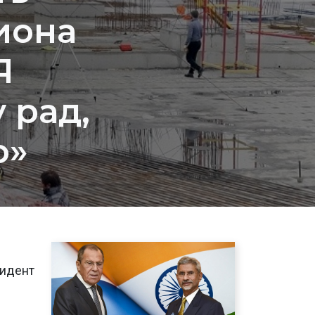
иона
Я
 рад,
о»
зидент