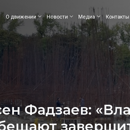
О движении
Новости
Медиа
Контакты
ен Фадзаев: «Вл
бещают заверши