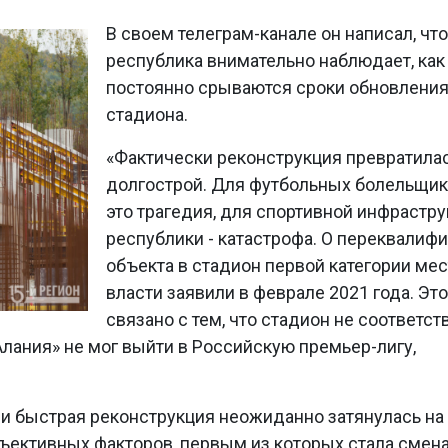
В своем телеграм-канале он написал, что
республика внимательно наблюдает, как
постоянно срываются сроки обновлени
стадиона.
«Фактически реконструкция превратилас
долгострой. Для футбольных болельщик
это трагедия, для спортивной инфрастр
республики - катастрофа. О переквалиф
объекта в стадион первой категории ме
власти заявили в феврале 2021 года. Это
связано с тем, что стадион не соответст
лания» не мог выйти в Российскую премьер-лигу,
и быстрая реконструкция неожиданно затянулась на
бъективных факторов, первым из которых стала смен