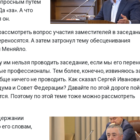
 опросным путем
а «за». А что
 он.
рассмотреть вопрос участия заместителей в заседан
реносятся. А затем затронул тему обесценивания
м Меняйло.
у им нельзя проводить заседание, если мы его пере
ые профессионалы. Тем более, конечно, извиняюсь з
бще ничего не проводить. Как сказал Сергей Иванови
дума и Совет Федерации? Давайте по этой дороге по
тся. Поэтому по этой теме тоже можно рассмотреть
держании
 его словам,