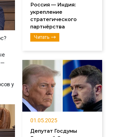
Россия — Индия:
укрепление
стратегического
партнёрства
Читать
ос?
ые
 —
сов у
01.05.2025
Депутат Госдумы