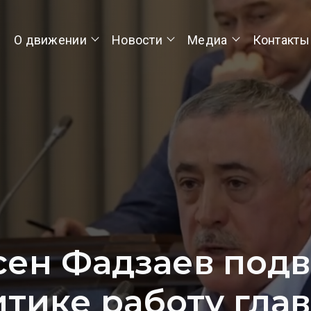
О движении
Новости
Медиа
Контакты
сен Фадзаев подв
тике работу гла