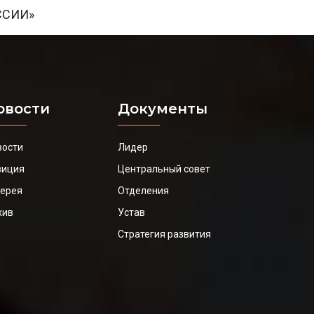
ССИИ»
овости
Документы
вости
Лидер
зиция
Центральный совет
лерея
Отделения
хив
Устав
Стратегия развития