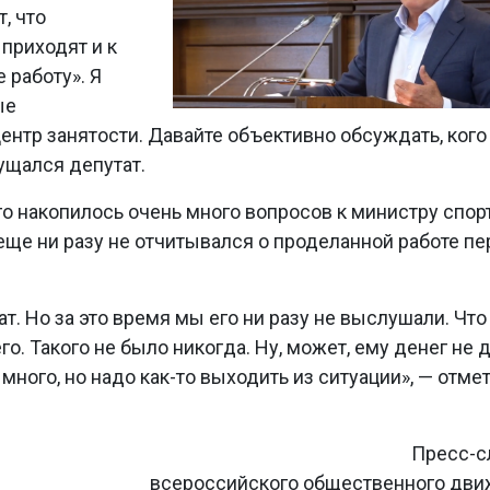
, что
 приходят и к
 работу». Я
ые
центр занятости. Давайте объективно обсуждать, ког
ущался депутат.
го накопилось очень много вопросов к министру спор
еще ни разу не отчитывался о проделанной работе п
ат. Но за это время мы его ни разу не выслушали. Что
о. Такого не было никогда. Ну, может, ему денег не 
много, но надо как-то выходить из ситуации», — отме
Пресс-с
всероссийского общественного дв