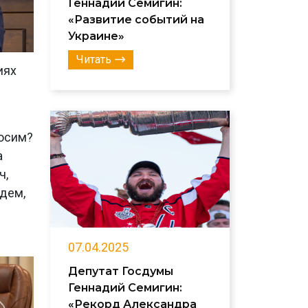
Геннадий Семигин:
«Развитие событий на
Украине»
Читать
иях
носим?
а
ч,
йдем,
07.04.2025
Депутат Госдумы
Геннадий Семигин:
«Рекорд Александра