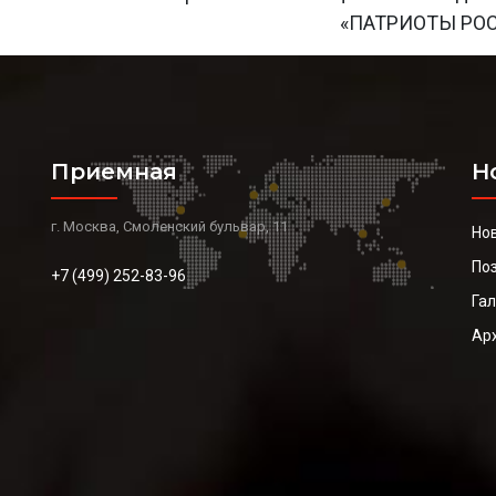
«ПАТРИОТЫ РО
Приемная
Н
г. Москва, Смоленский бульвар, 11
Но
По
+7 (499) 252-83-96
Га
Ар