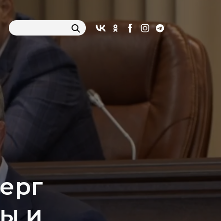
ерг
вы и