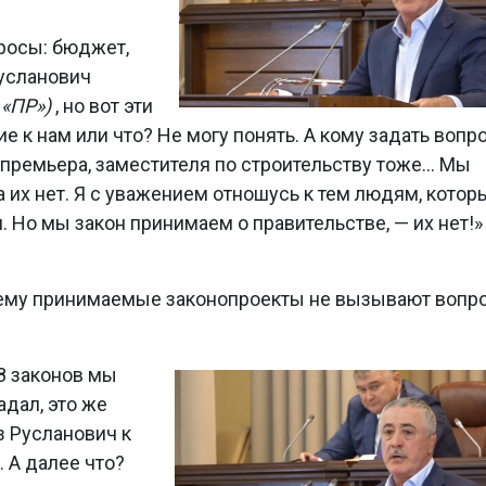
росы: бюджет,
Русланович
-
«ПР»)
, но вот эти
е к нам или что? Не могу понять. А кому задать вопр
-премьера, заместителя по строительству тоже… Мы
а их нет. Я с уважением отношусь к тем людям, котор
. Но мы закон принимаем о правительстве, — их нет!»
ему принимаемые законопроекты не вызывают вопро
8 законов мы
адал, это же
з Русланович к
 А далее что?