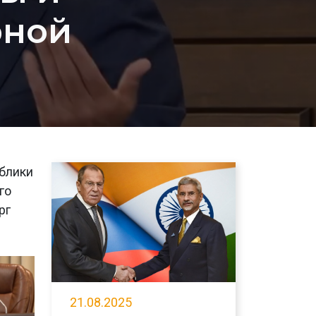
рной
ублики
го
рг
21.08.2025