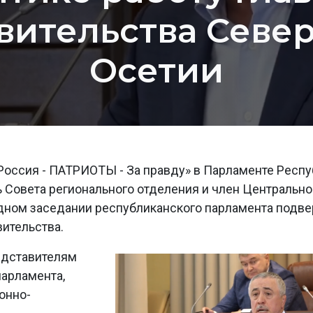
вительства Севе
Осетии
Россия - ПАТРИОТЫ - За правду» в Парламенте Респ
 Совета регионального отделения и член Центрально
дном заседании республиканского парламента
подве
вительства.
редставителям
парламента,
онно-