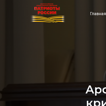
Главная
Ар
кри