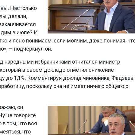
авы. Настолько
лы делали,
 заканчивается
адим в июле? И
тко и ясно понимаем, если молчим, даже понимая, чт
ю», — подчеркнул он.
д народными избранниками отчитался министр
 который в своем докладе отметил снижение
ду до 1,1%. Комментируя доклад чиновника, Фадзаев
работицу, поскольку она не имеет ничего общего с
важаю, он
Ну не говорите
в том, что вся
меяться, что