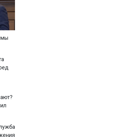
о мы
та
еред
дают?
тил
лужба
ижения