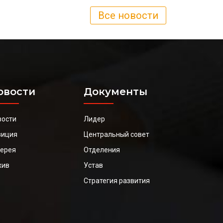
Все новости
овости
Документы
вости
Лидер
зиция
Центральный совет
лерея
Отделения
хив
Устав
Стратегия развития