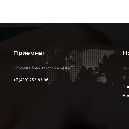
Приемная
Н
г. Москва, Смоленский бульвар, 11
Но
По
+7 (499) 252-83-96
Га
Ар