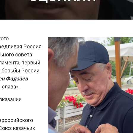
кого
аведливая Россия
ьного совета
рламента, первый
 борьбы России,
ен Фадзаев
 слава».
 оказании
ероссийского
Союз казачьих